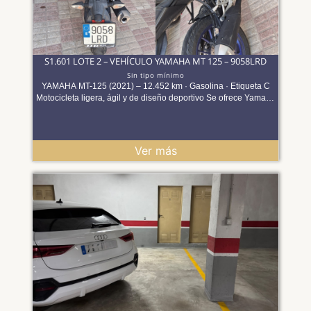
S1.601 LOTE 2 – VEHÍCULO YAMAHA MT 125 – 9058LRD
Sin tipo mínimo
YAMAHA MT-125 (2021) – 12.452 km · Gasolina · Etiqueta C
Motocicleta ligera, ágil y de diseño deportivo Se ofrece Yamaha
MT-125 matriculada el 17/06/2021, un modelo de estilo naked
reconocido por su diseño moderno, ligereza y excelente
comportamiento tanto en ciudad como en trayectos cortos.
Equipada con motor de 124 cc y 11 kW, ofrece una conducción
Ver más
ágil y eficiente, ideal para usuarios con carnet A1 o B
convalidado. Con 47.785 km (a fecha 29/07/2026). Dispone de
etiqueta medioambiental C, facilitando la circulación en entornos
urbanos. El vehículo dispone de 2 plazas y está orientado a un
uso práctico y dinámico, tanto para desplazamientos diarios
como para movilidad urbana. No consta la disponibilidad de
ficha técnica ni permiso de circulación en la documentación
aportada. Características principales Marca / Modelo: Yamaha
MT-125 (MTN125-A) Año de matriculación: 2021 Kilometraje:
47.785 km Motor:124 cc gasolina Potencia: 11 kW Potencia
fiscal: 1,45 CVF Plazas:2 Etiqueta ambiental: C Tipo: Motocicleta
dos ruedas Observaciones - [*] Seguro: El vehículo consta como
asegurado a fecha 11 de mayo de 2026, por lo que actualmente
está legalmente cubierto en caso de accidente o incidente. [*] ITV