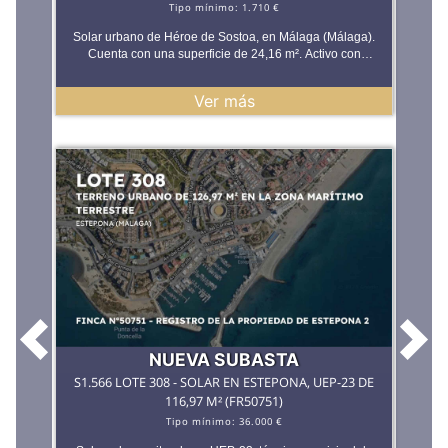
Tipo mínimo:
1.710 €
Solar urbano de Héroe de Sostoa, en Málaga (Málaga).
Cuenta con una superficie de 24,16 m². Activo con
potencial de desarrollo o inversión, cuyo
aprovechamiento concreto deberá valorarse conforme al
Ver más
planeamiento urbanístico vigente en el municipio.
ACERADO DEL AYUNTAMIENTO NO COMPENSADO
NI TRASPASADO Datos del Lote 307 FINCA NÚMERO
13369-A REGISTRO DE LA PROPIEDAD DE MALAGA 4
(Tomo 2256 Libro 474 Folio 87) REF. CATASTRAL
Dirección: Pleno dominio, 100%: la nota simple registral
confirma que PROMAGA, S.A. es titular único del pleno
dominio del 100% de esta finca (""La TOTALIDAD del
pleno dominio""). **EN EL APARTADO DOCUMENTOS
PODRÁ ENCONTRAR NOTA SIMPLE, CERTIFICADO
CATASTRAL, INFORME DE MAPAS** Es necesario
disponer de ususario registrado en la plataforma y haber
realizado el depósito para poder participar en la subasta
Anterior
Sigu
NUEVA SUBASTA
S1.566 LOTE 308 - SOLAR EN ESTEPONA, UEP-23 DE
116,97 M² (FR50751)
Tipo mínimo:
36.000 €