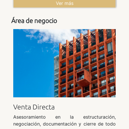
uso propio o como inversión de bajo mantenimiento. Datos del
Ver más
Lote 305 FINCA NÚMERO 27267 REGISTRO DE LA
PROPIEDAD DE SAN ROQUE (Tomo 1268 Libro 411 Folio 109)
REF. CATASTRAL 9854202TF8195S0075YF Dirección: CL SAN
Área de negocio
ROQUE CLUB 2 Es:9 Pl:-1 Pt:15 SAN ROQUE 11310-CÁDIZ
Pleno dominio, 100%: la nota simple registral confirma que
PROMAGA, S.A. es titular del pleno dominio del 100% de esta
finca (Naturaleza del Derecho: Propiedad; Participación: cien por
cien del pleno dominio). **EN EL APARTADO DOCUMENTOS
PODRÁ ENCONTRAR NOTA SIMPLE, CERTIFICADO
CATASTRAL, INFORME DE MAPAS** Es necesario disponer de
ususario registrado en la plataforma y haber realizado el
depósito para poder participar en la subasta
Venta Directa
Asesoramiento en la estructuración,
negociación, documentación y cierre de todo