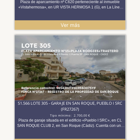
Excelentes comunicaciones con la A?7, rondas de
Plaza de aparcamiento nº C620 perteneciente al inmueble
circunvalación y transporte público. Servicios cercanos:
«Vistahermosa», en UR VISTA HERMOSA 1 (G), en La Línea
supermercados, restauración, gimnasios, zonas verdes y
(Cádiz). Cuenta con una superficie de 12,45 m². Una alternativa
comercios. La ubicación convierte esta plaza en un activo de
interesante para quienes buscan una plaza segura en una zona
gran utilidad para residentes del conjunto, profesionales de la
consolidada. Datos del Lote 274 FINCA NÚMERO 44085-22
Ver más
zona o inversores que buscan bienes urbanos con demanda
REGISTRO DE LA PROPIEDAD DE LA LÍNEA (Tomo 1405 Libro
estable. Observación informativa (no vinculante) A efectos
672 Folio 199) REF. CATASTRAL 9303101TF8190S0577IG
meramente informativos, se indica que la cuota ordinaria de
Dirección: UR VISTA HERMOSA 1 (G) Es:1 Pl:00 Pt:620 UR
comunidad de propietarios aproximada asciende a 11–12 € para
VISTA HERMOSA LA LINEA DE LA CONCEPCION 11315-CÁDIZ
las plazas de aparcamiento y 5–6 € para los trasteros, si bien
Pleno dominio, 100%: la nota simple registral confirma que
puede variar en función de los metros cuadrados de cada
PROMAGA, S.A. es titular del pleno dominio del 100% de esta
inmueble. Asimismo, se desconoce el importe total pendiente
finca (Naturaleza del Derecho: Propiedad; Participación: cien por
que pudiera existir a fecha de hoy.
cien del pleno dominio). **EN EL APARTADO DOCUMENTOS
PODRÁ ENCONTRAR NOTA SIMPLE, CERTIFICADO
CATASTRAL, INFORME DE MAPAS** Es necesario disponer de
ususario registrado en la plataforma y haber realizado el
depósito para poder participar en la subasta
S1.566 LOTE 305 - GARAJE EN SAN ROQUE, PUEBLO I SRC
(FR27267)
Tipo mínimo:
2.700,00 €
Plaza de garaje situada en el edificio «Pueblo I SRC», en CL
SAN ROQUE CLUB 2, en San Roque (Cádiz). Cuenta con una
superficie de 40,87 m². Forma parte de un aparcamiento
comunitario de fácil acceso, una opción práctica como plaza de