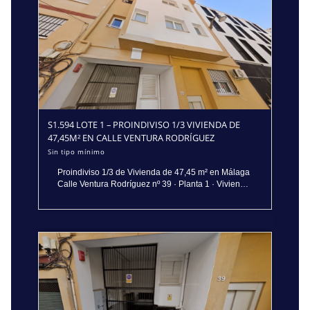
S1.594 LOTE 1 – PROINDIVISO 1/3 VIVIENDA DE
47,45M² EN CALLE VENTURA RODRÍGUEZ
Sin tipo mínimo
Proindiviso 1/3 de Vivienda de 47,45 m² en Málaga
Calle Ventura Rodríguez nº 39 · Planta 1 · Vivienda
“A” · Titularidad: 1/3 del pleno dominio privativo Se
subasta una participación indivisa de 1/3 sobre la
vivienda “A”, situada en la primera planta del
edificio ubicado en Calle Ventura Rodríguez nº 39,
Málaga. Se trata de un inmueble de 47,45 m² útiles,
con distribución funcional y ubicado en un entorno
urbano consolidado con alta demanda residencial.
La vivienda en Ventura Rodríguez dispone de:
Superficie útil aproximada: 47,45 m² Distribución:
cocina, distribuidor, dos dormitorios y un baño