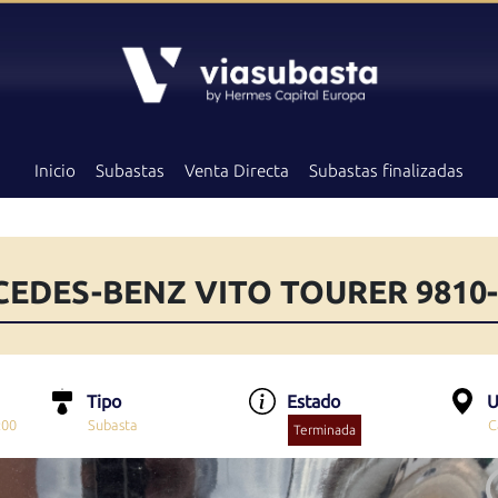
Inicio
Subastas
Venta Directa
Subastas finalizadas
RCEDES-BENZ VITO TOURER 9810
Tipo
Estado
U
:00
Subasta
C
Terminada