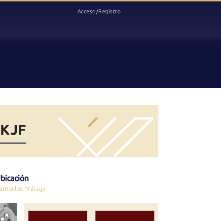
Acceso/Registro
-KJF
bicación
ampillos, Málaga
4 / 30