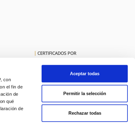
CERTIFICADOS POR
Aceptar todas
P, con
n el fin de
Permitir la selección
gación de
con qué
laración de
Rechazar todas