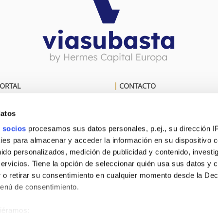
ORTAL
CONTACTO
Aviso Legal
Calle Cueva de Viera, 2
datos
Planta 2, Oficina 14
Política De Privacidad
Ctro Negocios CADI - Edificio
 socios
procesamos sus datos personales, p.ej., su dirección I
Málaga,
Política De Cookies
es para almacenar y acceder la información en su dispositivo co
29200 Antequera (Málaga)
nido personalizados, medición de publicidad y contenido, investi
info@viasubasta.com
servicios. Tiene la opción de seleccionar quién usa sus datos y 
 o retirar su consentimiento en cualquier momento desde la Dec
951 816 474
Menú de consentimiento.
siéramos: