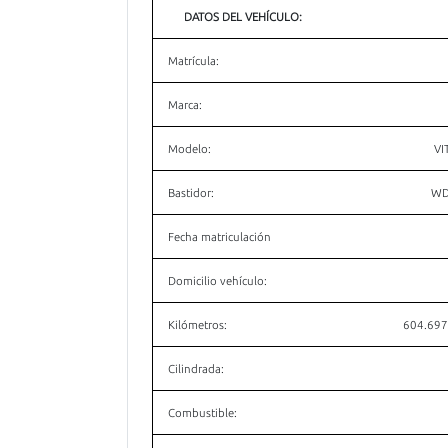
DATOS DEL VEHÍCULO:
Matrícula:
Marca:
Modelo:
VI
Bastidor:
WD
Fecha matriculación
Domicilio vehículo:
Kilómetros:
604.697
Cilindrada:
Combustible: