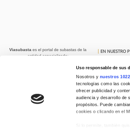
Viasubasta
es el portal de subastas de la
EN NUESTRO P
entidad especializada:
Quienes Somos
Uso responsable de sus 
Subastas
Nosotros y
nuestros 1022
Venta Directa
tecnologías como las cooki
Términos Y
ofrecer publicidad y conte
Condiciones
audiencia y desarrollo de 
propósitos. Puede cambiar
cookies o clicando en el 
Si lo permite, también qui