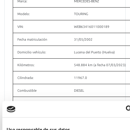
Marca:
MERCEDES-BENZ
Modelo:
TOURING
VIN:
WEB63416011000189
Fecha matriculación
31/05/2002
Domicilio vehículo:
Lucena del Puerto (Huelva)
Kilómetros:
548.884 km (a fecha 07/03/2023)
Cilindrada:
11967.0
Combustible
DIESEL
Potencia neta (kW):
--
Potencia fiscal (CVF):
45.81
Plazas
50
Uso responsable de sus datos