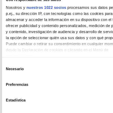
Nosotros y
nuestros 1022 socios
procesamos sus datos pe
Ficha técnica:
SÍ
p.ej., su dirección IP, con tecnologías como las cookies para
almacenar y acceder la información en su dispositivo con el 
Permiso de circulación:
SÍ
ofrecer publicidad y contenido personalizados, medición de p
y contenido, investigación de audiencia y desarrollo de servi
Número de llaves:
-
la opción de seleccionar quién usa sus datos y con qué prop
ITV:
Caducada el 07/09/2023
Puede cambiar o retirar su consentimiento en cualquier mo
desde la Declaración de cookies o clicando en el Menú de
Seguro:
El vehículo no consta como asegura
consentimiento.
Selección
NÚMERO DE MATRICULA
Si lo permite, también quisiéramos:
Necesario
de
3263BWS
Recopilar información sobre su ubicación geográfica
consentimiento
tener una precisión de varios metros
Preferencias
Identificar su dispositivo analizándolo activamente p
AÑO DE MATRICULACIÓN
características específicas (huellas digitales)
2002
Estadística
Obtenga más información sobre cómo se procesan sus dato
personales y establezca sus preferencias en la
sección de 
MARCA
Puede cambiar o retirar su consentimiento en cualquier mom