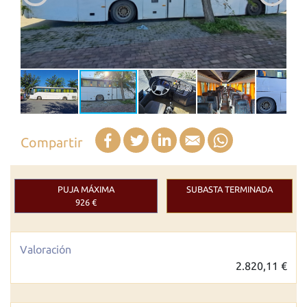
Facebook
Twitter
LinkedIn
Email
WhatsApp
Compartir
PUJA MÁXIMA
SUBASTA TERMINADA
926 €
Valoración
2.820,11 €