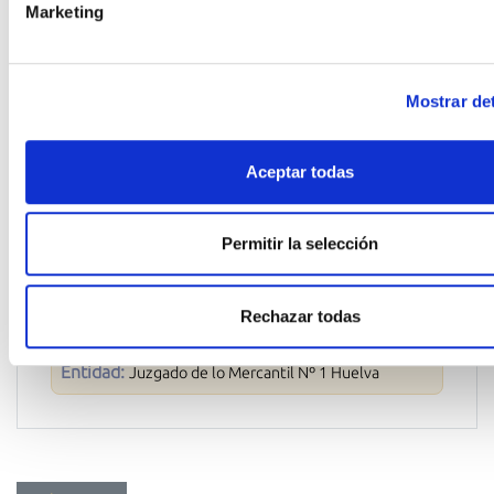
Marketing
Declaración de cookies.
MERCEDES-BENZ
Derechos que asisten a la persona interesada
política de c
MODELO
Mostrar det
web viasubasta.com
TOURING
Aceptar todas
DATOS DEL EXPEDIENTE
Permitir la selección
Expediente:
BLU FRUIT SL
Nº expediente:
Concurso ordinario 603/2023
Rechazar todas
Entidad:
Juzgado de lo Mercantil Nº 1 Huelva