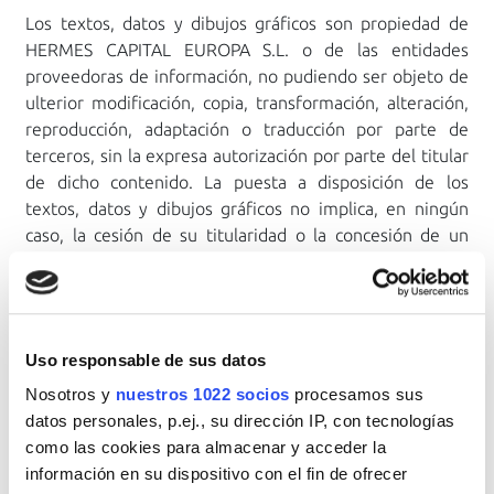
Los textos, datos y dibujos gráficos son propiedad de
HERMES CAPITAL EUROPA S.L. o de las entidades
proveedoras de información, no pudiendo ser objeto de
ulterior modificación, copia, transformación, alteración,
reproducción, adaptación o traducción por parte de
terceros, sin la expresa autorización por parte del titular
de dicho contenido. La puesta a disposición de los
textos, datos y dibujos gráficos no implica, en ningún
caso, la cesión de su titularidad o la concesión de un
derecho de explotación, reproducción, difusión,
transformación, distribución, o transmisión a su favor,
distinto del derecho de uso que comporta la utilización
legítima de
viasubasta.com
Uso responsable de sus datos
Enlaces hipervínculos
Nosotros y
nuestros 1022 socios
procesamos sus
Si desea establecer en su sitio web un enlace
datos personales, p.ej., su dirección IP, con tecnologías
(hipervínculo, "link", "banner") al sitio web
como las cookies para almacenar y acceder la
de
viasubasta.com
, deberá obtener la previa
información en su dispositivo con el fin de ofrecer
autorización expresa de HERMES CAPITAL EUROPA S.L..