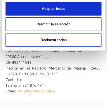
Política de cookies
de cookies.
Aceptar todas
Si desea consultar nuestra política de uso de cookies,
Derechos que asisten a la persona interesada
política
puede hacerlo en el siguiente enlace:
de cookies web viasubasta.com
www.viasubasta.com/politica-de-cookies
Permitir la selección
Datos de contacto y otros
Rechazar todas
Centro de Negocios CADI, Edificio Málaga
Calle Cueva de Viera, 2, 2ª Planta, Módulo 14
29200 Antequera (Málaga)
CIF B93441541
Inscrita en el Registro Mercantil de Málaga, T.5463,
L.4370, F.109, S8, H.ma131329
Contacto:
Teléfono: 951 816 474
Email:
info@hermescapital.es