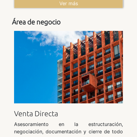
uso propio o como inversión de bajo mantenimiento. Datos del
Ver más
Lote 305 FINCA NÚMERO 27267 REGISTRO DE LA
PROPIEDAD DE SAN ROQUE (Tomo 1268 Libro 411 Folio 109)
REF. CATASTRAL 9854202TF8195S0075YF Dirección: CL SAN
Área de negocio
ROQUE CLUB 2 Es:9 Pl:-1 Pt:15 SAN ROQUE 11310-CÁDIZ
Pleno dominio, 100%: la nota simple registral confirma que
PROMAGA, S.A. es titular del pleno dominio del 100% de esta
finca (Naturaleza del Derecho: Propiedad; Participación: cien por
cien del pleno dominio). **EN EL APARTADO DOCUMENTOS
PODRÁ ENCONTRAR NOTA SIMPLE, CERTIFICADO
CATASTRAL, INFORME DE MAPAS** Es necesario disponer de
ususario registrado en la plataforma y haber realizado el
depósito para poder participar en la subasta
Venta Directa
Asesoramiento en la estructuración,
negociación, documentación y cierre de todo