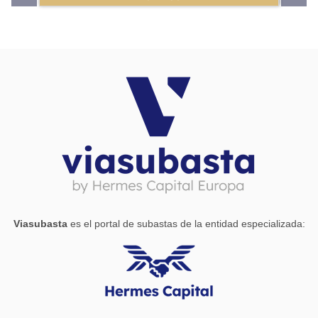
SEGREGACIÓN, SE DESCONOCEN LAS
CONDICIONES DE LA MISMA Y SU POTENCIAL
COMPENSACIÓN CON OTRAS FINCAS. Datos del Lote
309 FINCA NÚMERO 50755 REGISTRO DE LA
PROPIEDAD DE ESTEPONA 2 (Tomo 1016 Libro 766
Folio 116) REF. CATASTRAL Dirección: Pleno dominio,
100%: la nota simple registral confirma que PROMAGA,
S.A. es titular del pleno dominio de ""la totalidad""
(100%) de esta finca, por título de Segregación/División
Horizontal (escritura de 07/08/1998). **EN EL
APARTADO DOCUMENTOS PODRÁ ENCONTRAR
NOTA SIMPLE, CERTIFICADO CATASTRAL, INFORME
DE MAPAS** Es necesario disponer de ususario
registrado en la plataforma y haber realizado el depósito
para poder participar en la subasta
Viasubasta
es el portal de subastas de la entidad especializada: