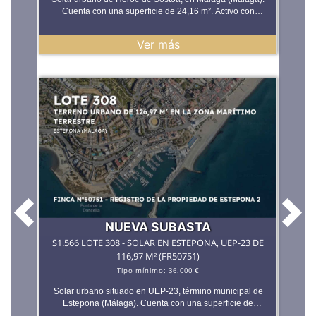
Cuenta con una superficie de 24,16 m². Activo con
potencial de desarrollo o inversión, cuyo
aprovechamiento concreto deberá valorarse conforme al
Ver más
planeamiento urbanístico vigente en el municipio.
ACERADO DEL AYUNTAMIENTO NO COMPENSADO
NI TRASPASADO Datos del Lote 307 FINCA NÚMERO
13369-A REGISTRO DE LA PROPIEDAD DE MALAGA 4
(Tomo 2256 Libro 474 Folio 87) REF. CATASTRAL
Dirección: Pleno dominio, 100%: la nota simple registral
confirma que PROMAGA, S.A. es titular único del pleno
dominio del 100% de esta finca (""La TOTALIDAD del
pleno dominio""). **EN EL APARTADO DOCUMENTOS
PODRÁ ENCONTRAR NOTA SIMPLE, CERTIFICADO
CATASTRAL, INFORME DE MAPAS** Es necesario
disponer de ususario registrado en la plataforma y haber
realizado el depósito para poder participar en la subasta
Anterior
Sigu
NUEVA SUBASTA
S1.566 LOTE 308 - SOLAR EN ESTEPONA, UEP-23 DE
116,97 M² (FR50751)
Tipo mínimo:
36.000 €
Solar urbano situado en UEP-23, término municipal de
Estepona (Málaga). Cuenta con una superficie de
116,97 m². Una oportunidad de inversión en suelo cuyo