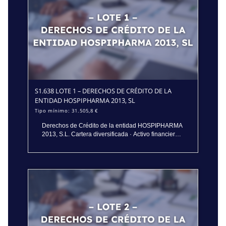
S1.638 LOTE 1 – DERECHOS DE CRÉDITO DE LA
ENTIDAD HOSPIPHARMA 2013, SL
Tipo mínimo:
31.505,8 €
Derechos de Crédito de la entidad HOSPIPHARMA
2013, S.L. Cartera diversificada · Activo financiero
para recuperación y gestión Se presenta a subasta
un conjunto de derechos de crédito titularidad de
HOSPIPHARMA 2013, S.L., integrado en la masa
activa del concurso y compuesto por una cartera
amplia y diversificada de deudores, tanto empresas
como particulares, vinculados a actividades
farmacéuticas, sanitarias, comerciales y de
servicios. Composición del lote de créditos La
cartera incluye créditos frente a más de 40
deudores, entre ellos: Empresas del sector