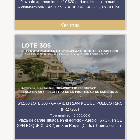
Excelentes comunicaciones con la A?7, rondas de
Plaza de aparcamiento nº C620 perteneciente al inmueble
circunvalación y transporte público. Servicios cercanos:
«Vistahermosa», en UR VISTA HERMOSA 1 (G), en La Línea
supermercados, restauración, gimnasios, zonas verdes y
(Cádiz). Cuenta con una superficie de 12,45 m². Una alternativa
comercios. La ubicación convierte esta plaza en un activo de
interesante para quienes buscan una plaza segura en una zona
gran utilidad para residentes del conjunto, profesionales de la
consolidada. Datos del Lote 274 FINCA NÚMERO 44085-22
Ver más
zona o inversores que buscan bienes urbanos con demanda
REGISTRO DE LA PROPIEDAD DE LA LÍNEA (Tomo 1405 Libro
estable. Observación informativa (no vinculante) A efectos
672 Folio 199) REF. CATASTRAL 9303101TF8190S0577IG
meramente informativos, se indica que la cuota ordinaria de
Dirección: UR VISTA HERMOSA 1 (G) Es:1 Pl:00 Pt:620 UR
comunidad de propietarios aproximada asciende a 11–12 € para
VISTA HERMOSA LA LINEA DE LA CONCEPCION 11315-CÁDIZ
las plazas de aparcamiento y 5–6 € para los trasteros, si bien
Pleno dominio, 100%: la nota simple registral confirma que
puede variar en función de los metros cuadrados de cada
PROMAGA, S.A. es titular del pleno dominio del 100% de esta
inmueble. Asimismo, se desconoce el importe total pendiente
finca (Naturaleza del Derecho: Propiedad; Participación: cien por
que pudiera existir a fecha de hoy.
cien del pleno dominio). **EN EL APARTADO DOCUMENTOS
PODRÁ ENCONTRAR NOTA SIMPLE, CERTIFICADO
CATASTRAL, INFORME DE MAPAS** Es necesario disponer de
ususario registrado en la plataforma y haber realizado el
depósito para poder participar en la subasta
S1.566 LOTE 305 - GARAJE EN SAN ROQUE, PUEBLO I SRC
(FR27267)
Tipo mínimo:
2.700,00 €
Plaza de garaje situada en el edificio «Pueblo I SRC», en CL
SAN ROQUE CLUB 2, en San Roque (Cádiz). Cuenta con una
superficie de 40,87 m². Forma parte de un aparcamiento
comunitario de fácil acceso, una opción práctica como plaza de