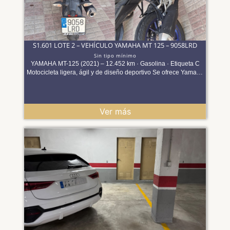
S1.601 LOTE 2 – VEHÍCULO YAMAHA MT 125 – 9058LRD
Sin tipo mínimo
YAMAHA MT-125 (2021) – 12.452 km · Gasolina · Etiqueta C
Motocicleta ligera, ágil y de diseño deportivo Se ofrece Yamaha
MT-125 matriculada el 17/06/2021, un modelo de estilo naked
reconocido por su diseño moderno, ligereza y excelente
comportamiento tanto en ciudad como en trayectos cortos.
Equipada con motor de 124 cc y 11 kW, ofrece una conducción
Ver más
ágil y eficiente, ideal para usuarios con carnet A1 o B
convalidado. Con 47.785 km (a fecha 29/07/2026). Dispone de
etiqueta medioambiental C, facilitando la circulación en entornos
urbanos. El vehículo dispone de 2 plazas y está orientado a un
uso práctico y dinámico, tanto para desplazamientos diarios
como para movilidad urbana. No consta la disponibilidad de
ficha técnica ni permiso de circulación en la documentación
aportada. Características principales Marca / Modelo: Yamaha
MT-125 (MTN125-A) Año de matriculación: 2021 Kilometraje:
47.785 km Motor:124 cc gasolina Potencia: 11 kW Potencia
fiscal: 1,45 CVF Plazas:2 Etiqueta ambiental: C Tipo: Motocicleta
dos ruedas Observaciones - [*] Seguro: El vehículo consta como
asegurado a fecha 11 de mayo de 2026, por lo que actualmente
está legalmente cubierto en caso de accidente o incidente. [*] ITV